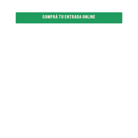
Días
Horas
Minutos
Segundos
COMPRÁ TU ENTRADA ONLINE