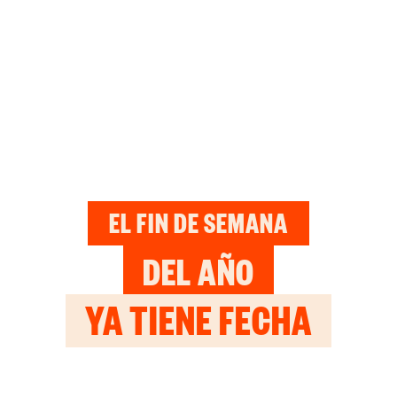
EL FIN DE SEMANA
DEL AÑO
YA TIENE FECHA
181
17
59
10